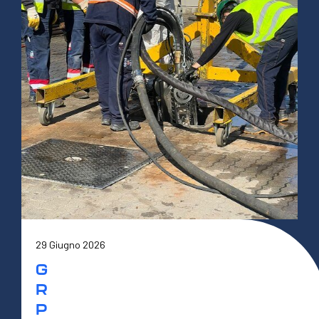
29 Giugno 2026
G
R
P