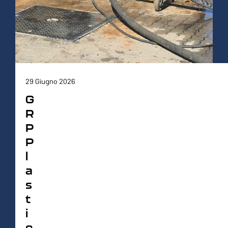
29 Giugno 2026
G
R
P
P
l
a
s
t
i
c