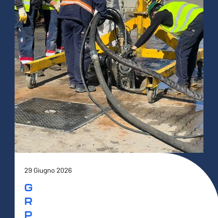
29 Giugno 2026
G
R
P