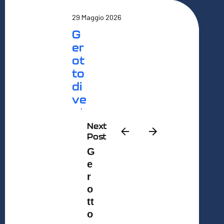
29 Maggio 2026
G
er
ot
to
di
ve
nt
a
Next
Post
pr
od
G
ut
e
r
to
o
re
tt
ce
o
rti