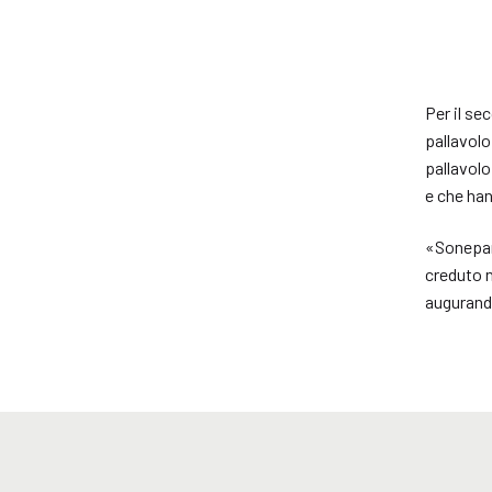
Per il se
pallavolo
pallavolo
e che han
«Sonepar 
creduto n
augurando