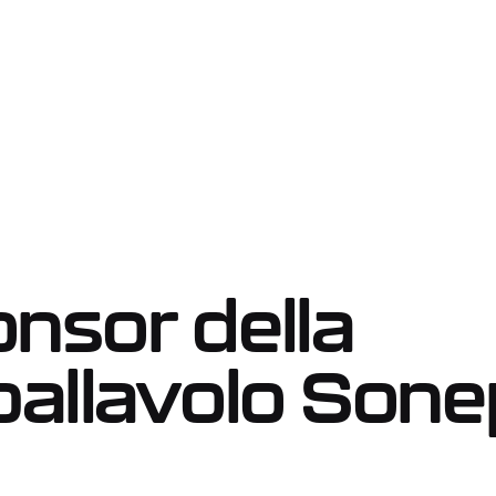
Robotic tank cleaning system
truck solution
nsor della
pallavolo Sone