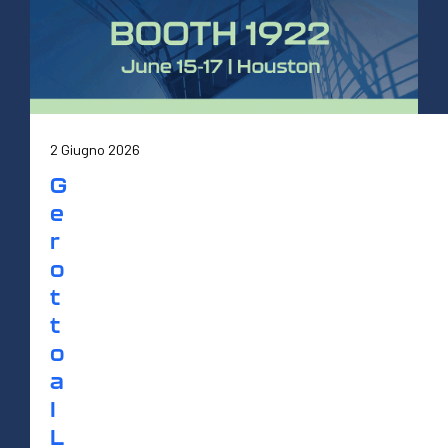
2 Giugno 2026
G
e
r
o
t
t
o
a
I
L