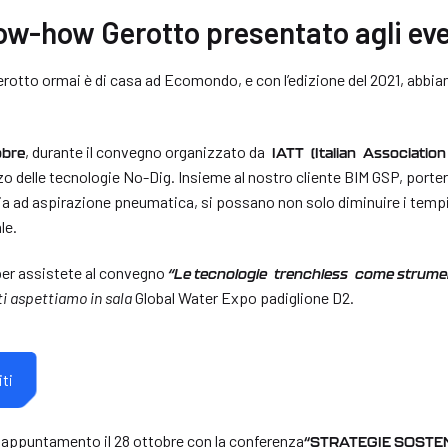
now-how Gerotto presentato agli e
erotto ormai è di casa ad Ecomondo, e con l’edizione del 2021, abbiam
, durante il convegno organizzato da
obre
IATT
(Italian Association
izzo delle tecnologie No-Dig. Insieme al nostro cliente BIM GSP, por
a ad aspirazione pneumatica, si possano non solo diminuire i tempi
le.
 per assistete al convegno
“Le tecnologie trenchless come strumento
ti aspettiamo in sala
Global Water Expo padiglione D2.
iti
appuntamento il 28 ottobre con la conferenza
“STRATEGIE SOSTENI