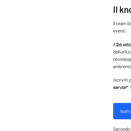
Il k
Il team G
eventi.
Il
26 ott
dell’util
tecnologi
ambienta
Iscriviti
servizi”
Iscriv
Secondo 