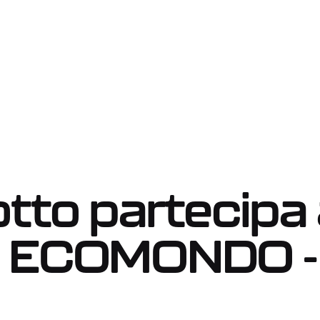
Robotic tank cleaning system
truck solution
otto partecipa 
di ECOMONDO -