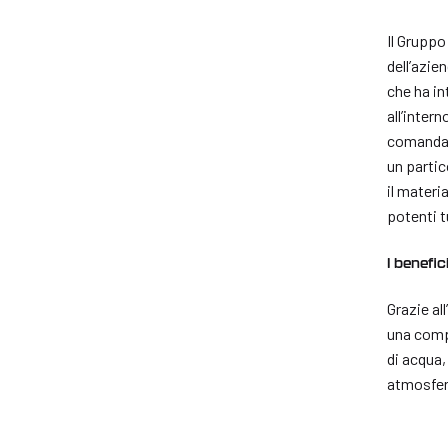
Il Gruppo
dell’azie
che ha in
all’inter
comandati
un partic
il materi
potenti t
I benefi
Grazie al
una compl
di acqua, 
atmosfera