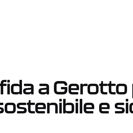
Robotic tank cleaning system
truck solution
ffida a Gerotto
sostenibile e s