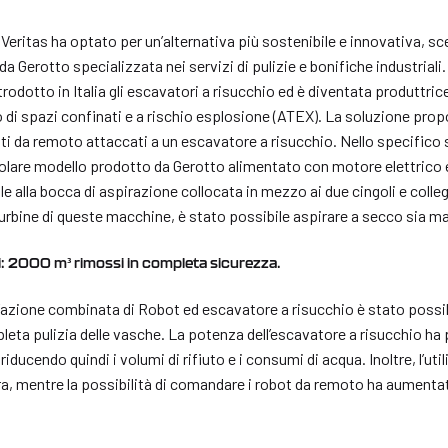
 Veritas ha optato per un’alternativa più sostenibile e innovativa, sc
nda Gerotto specializzata nei servizi di pulizie e bonifiche industrial
trodotto in Italia gli escavatori a risucchio ed è diventata produttri
no di spazi confinati e a rischio esplosione (ATEX). La soluzione pro
 da remoto attaccati a un escavatore a risucchio. Nello specifico s
olare modello prodotto da Gerotto alimentato con motore elettrico e
ale alla bocca di aspirazione collocata in mezzo ai due cingoli e colle
urbine di queste macchine, è stato possibile aspirare a secco sia m
ci: 2000 m³ rimossi in completa sicurezza.
l’azione combinata di Robot ed escavatore a risucchio è stato possi
eta pulizia delle vasche. La potenza dell’escavatore a risucchio ha p
riducendo quindi i volumi di rifiuto e i consumi di acqua. Inoltre, l’uti
, mentre la possibilità di comandare i robot da remoto ha aumentato