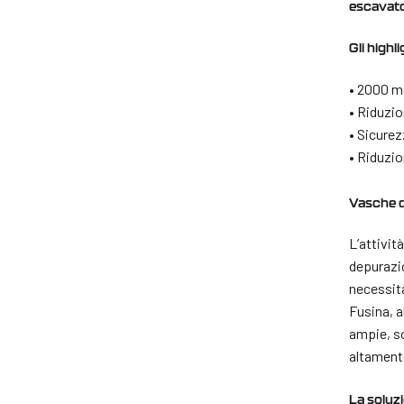
escavato
Gli highli
• 2000 me
• Riduzio
• Sicurez
• Riduzio
Vasche d
L’attivit
depurazio
necessità
Fusina, a
ampie, so
altamente
La soluzi