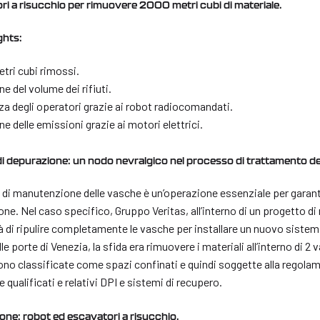
ri a risucchio per rimuovere 2000 metri cubi di materiale.
ghts:
tri cubi rimossi.
ne del volume dei rifiuti.
za degli operatori grazie ai robot radiocomandati.
ne delle emissioni grazie ai motori elettrici.
i depurazione: un nodo nevralgico nel processo di trattamento del
à di manutenzione delle vasche è un’operazione essenziale per garantir
ne. Nel caso specifico, Gruppo Veritas, all’interno di un progetto d
 di ripulire completamente le vasche per installare un nuovo sistema
lle porte di Venezia, la sfida era rimuovere i materiali all’interno di
no classificate come spazi confinati e quindi soggette alla regolam
 qualificati e relativi DPI e sistemi di recupero.
one: robot ed escavatori a risucchio.