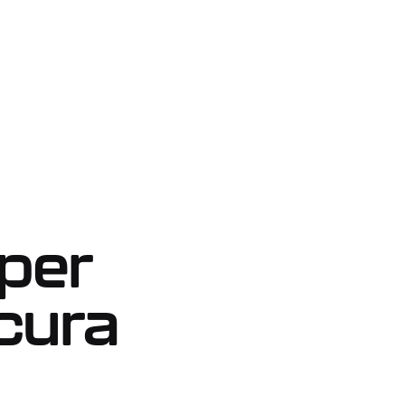
Squeege
 –
Cingoli
Altri
 per
icura