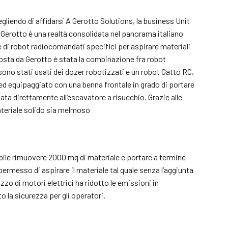
egliendo di affidarsi A Gerotto Solutions, la business Unit
i. Gerotto è una realtà consolidata nel panorama italiano
ce di robot radiocomandati specifici per aspirare materiali
posta da Gerotto è stata la combinazione fra robot
ono stati usati dei dozer robotizzati e un robot Gatto RC,
d equipaggiato con una benna frontale in grado di portare
gata direttamente all’escavatore a risucchio. Grazie alle
ateriale solido sia melmoso
bile rimuovere 2000 mq di materiale e portare a termine
ermesso di aspirare il materiale tal quale senza l’aggiunta
lizzo di motori elettrici ha ridotto le emissioni in
 la sicurezza per gli operatori.